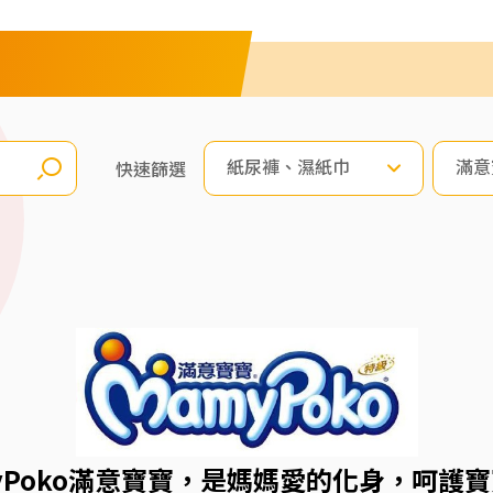
紙尿褲、濕紙巾
滿意
快速篩選
yPoko滿意寶寶，是媽媽愛的化身，呵護