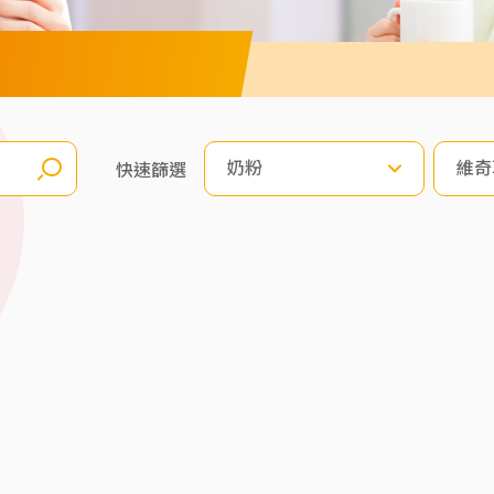
奶粉
維奇
快速篩選